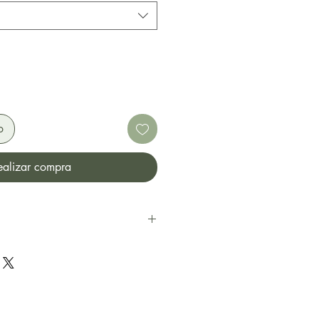
o
ealizar compra
nosa