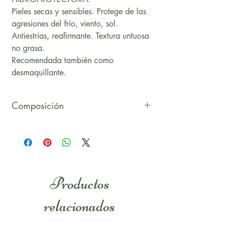
Pieles secas y sensibles. Protege de las
agresiones del frío, viento, sol.
Antiestrías, reafirmante. Textura untuosa
no grasa.
Recomendada también como
desmaquillante.
Composición
INCI: Aqua, prunus amygdalus dulcis
oil, melan hus annous seed oil,
sopropyl mirisiate, glicerin,cetearyl
alcohol, glyceryl sicaraie, siearic acid,
butyrospermum parki butter, benzyl
Productos
alcohol, caprylic/ capric triglyceride,
aroma, ethyl lauroyl arginate, tocoferol,
relacionados
cinnamic acid, benhenyl alcool,
lecithin, glycine soja sterols, geraniol.