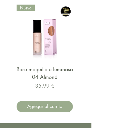
Nuevo
Nuevo
Base maquillaje luminosa
Base maquillaje luminos
04 Almond
03 Desert Rose
Precio
Precio
35,99 €
Agregar al carrito
Agregar al carrito