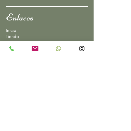
Enlaces
Inicio
Tienda
Quienes Somos
Servicios
Información
Contacto
Política de Privacidad
Política de Cookie
FAQs
Contactos
organicverdesperanza@gmail.com
📞
931451820