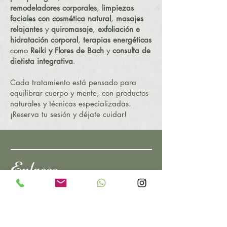
remodeladores corporales
,
limpiezas
faciales con cosmética natural
,
masajes
relajantes
y
quiromasaje
,
exfoliación e
hidratación corporal
,
terapias energéticas
como
Reiki y Flores de Bach
y
consulta de
dietista integrativa
.
Cada tratamiento está pensado para
equilibrar cuerpo y mente, con productos
naturales y técnicas especializadas.
¡Reserva tu sesión y déjate cuidar!
Enlaces
Inicio
Tienda
Quienes Somos
Servicios