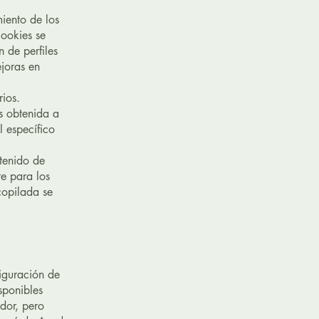
miento de los
cookies se
 de perfiles
ejoras en
rios.
s obtenida a
l específico
ntenido de
te para los
copilada se
figuración de
sponibles
dor, pero