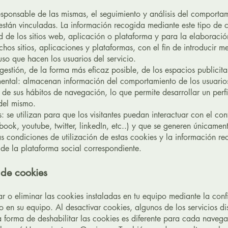
esponsable de las mismas, el seguimiento y análisis del comporta
 están vinculadas. La información recogida mediante este tipo de 
ad de los sitios web, aplicación o plataforma y para la elaboración
hos sitios, aplicaciones y plataformas, con el fin de introducir m
uso que hacen los usuarios del servicio.
gestión, de la forma más eficaz posible, de los espacios publicita
ntal: almacenan información del comportamiento de los usuario
de sus hábitos de navegación, lo que permite desarrollar un perfi
del mismo.
: se utilizan para que los visitantes puedan interactuar con el co
book, youtube, twitter, linkedIn, etc..) y que se generen únicamen
as condiciones de utilización de estas cookies y la información re
 de la plataforma social correspondiente.
 de cookies
ar o eliminar las cookies instaladas en tu equipo mediante la con
 en su equipo. Al desactivar cookies, algunos de los servicios di
a forma de deshabilitar las cookies es diferente para cada navega