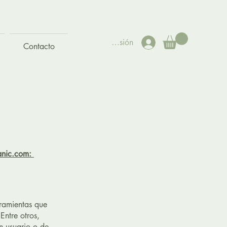
Iniciar sesión
Contacto
anic.com:
rramientas que
Entre otros,
n usuario o de