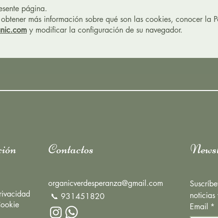
resente página.
 obtener más información sobre qué son las cookies, conocer la Po
nic.com
y modificar la configuración de su navegador.
ión
Contactos
Newsl
organicverdesperanza@gmail.com
Suscríbe
Privacidad
noticias
📞 931451820
Cookie
Email
*