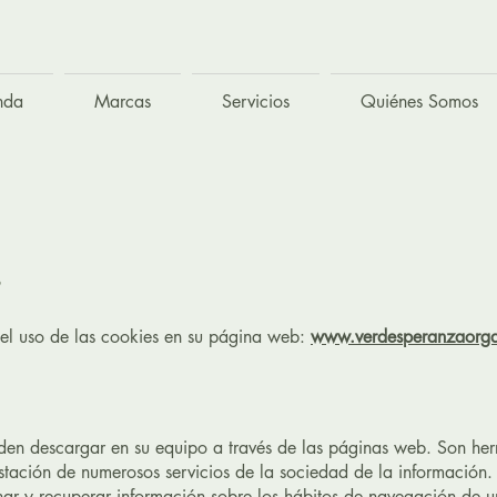
nda
Marcas
Servicios
Quiénes Somos
e
el uso de las cookies en su página web:
www.verdesperanzaorg
eden descargar en su equipo a través de las páginas web. Son he
stación de numerosos servicios de la sociedad de la información. 
r y recuperar información sobre los hábitos de navegación de u