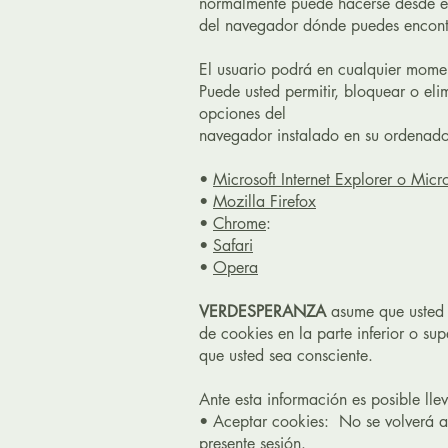
normalmente puede hacerse desde e
del navegador dónde puedes encontr
El usuario podrá en cualquier momen
Puede usted permitir, bloquear o eli
opciones del
navegador instalado en su ordenado
•
Microsoft Internet Explorer o Micr
•
Mozilla Firefox
•
Chrome
:
•
Safari
•
Opera
VERDESPERANZA
asume que usted a
de cookies en la parte inferior o su
que usted sea consciente.
Ante esta información es posible lle
• Aceptar cookies: No se volverá a v
presente sesión.