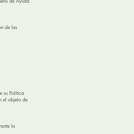
 menú de Ayuda
ón de las
 su Política
n el objeto de
rante la