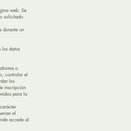
ágina web. Se
o solicitado
s durante un
n los datos
taforma o
o, controlar el
rdar los
e inscripción
enidos para la
carácter
erian el
donde accede al