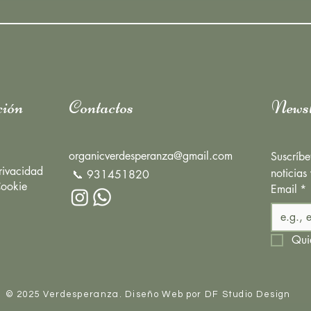
ión
Contactos
Newsl
organicverdesperanza@gmail.com
Suscríbe
Privacidad
noticias
📞 931451820
Cookie
Email
*
Quie
© 2025 Verdesperanza.
Diseño Web por DF Studio Design