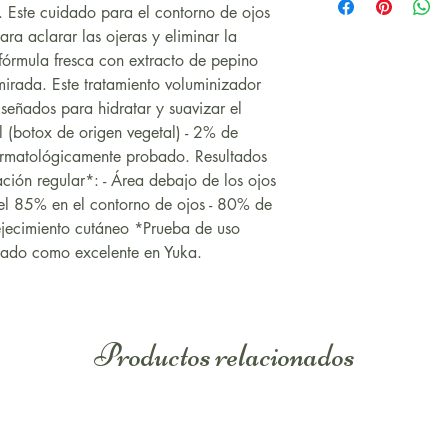
contorno de los ojo
glyceryl stearate se
s. Este cuidado para el contorno de ojos
hacia las sienes. U
alcohol, cocos nuci
ra aclarar las ojeras y eliminar la
meses.
(fragrance), ricinus
 fórmula fresca con extracto de pepino
theobroma cacao (c
mirada. Este tratamiento voluminizador
sativus (cucumber) f
diseñados para hidratar y suavizar el
(avocado) oil*, sim
ol (botox de origen vegetal) - 2% de
oil*, xanthan gum,
ermatológicamente probado. Resultados
alcohol, citric acid
ión regular*: - Área debajo de los ojos
powder*, acmella o
del 85% en el contorno de ojos - 80% de
benzoate, caffeine,
ejecimiento cutáneo *Prueba de uso
(sunflower) seed oi
icado como excelente en Yuka.
helichrysum italicu
*Ingrédient issu de 
organic agriculture.
Productos relacionados