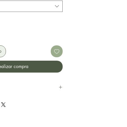
o
ealizar compra
fum, Aqua, Benzyl Alcohol,
nzyl Salicylate,
Alcohol, Citral, Citronellol,
 Geraniol, Hexyl
tronellal, Isoeugenol,