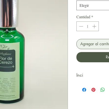
Elegir
Cantidad
*
Agregar al carrit
R
Inci
Alcohol Denat, Par
Benzyl Benzoate, Be
Cinnamal, Cinnamyl 
Eugenol, Farnesol,
Cinnamal, Hidroxyci