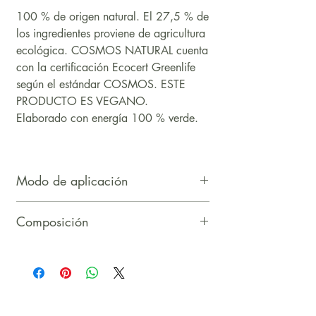
100 % de origen natural. El 27,5 % de
los ingredientes proviene de agricultura
ecológica. COSMOS NATURAL cuenta
con la certificación Ecocert Greenlife
según el estándar COSMOS. ESTE
PRODUCTO ES VEGANO.
Elaborado con energía 100 % verde.
Modo de aplicación
Aplica el color sobre la piel con la
Composición
barra y difumina utilizando los dedos o
una brocha de maquillaje.
Caprylic/Capric Triglycerides, Cetearyl
Alcohol, Sesamum Indicum Seed Oil*,
Orbignya Oleifera Seed Oil*, Oryza
Sativa (Rice) Bran Wax, Kaolin,