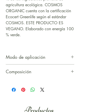
agricultura ecológica. COSMOS
ORGANIC cuenta con la certificación
Ecocert Greenlife según el estándar
COSMOS. ESTE PRODUCTO ES
VEGANO. Elaborado con energía 100
% verde.
Modo de aplicación
Composición
Aplicar sobre la piel con las yemas de
INCI: Aqua, Aloe Barbadensis Leaf
los dedos o con su aplicador preferido.
Juice*, Mica, Kaolin, Argania Spinosa
Kernel Oil*, Helianthus Annuus Seed
Oil*, Isocetyl Stearoyl Stearate,
Titanium Dioxide, Undecane, Pentylene
Productos
Glycol, Silica, Tridecane, Glyceryl