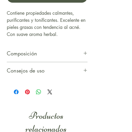
Contiene propiedades calmantes,
purificantes y tonificantes. Excelente en
pieles grasas con tendencia al acné.
Con suave aroma herbal.
Composición
Destilado de las ramas y hojas del
Consejos de uso
arbusto Hamamelis virginiana.
Sin alcoholes añadidos
Aplicar en el rostro para cerrar el poro,
antes de la crema facial.
Calmante después del afeitado.
Productos
relacionados