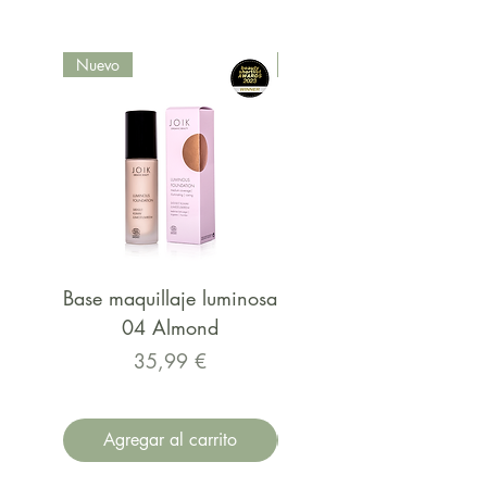
Nuevo
Nuevo
Base maquillaje luminosa
Base maquillaje luminos
04 Almond
03 Desert Rose
Precio
Precio
35,99 €
Agregar al carrito
Agregar al carrito