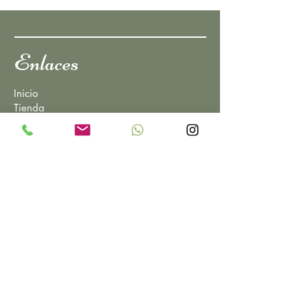
Enlaces
Inicio
Tienda
Quienes Somos
Servicios
Información
Contacto
Política de Privacidad
Política de Cookie
FAQs
Contactos