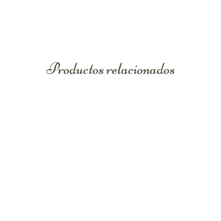
Benzyl Alcohol, So
Sorbate, Tetrasodi
Parfum (Fragrance) 
from organic farmi
hypoallergenic).
Productos relacionados