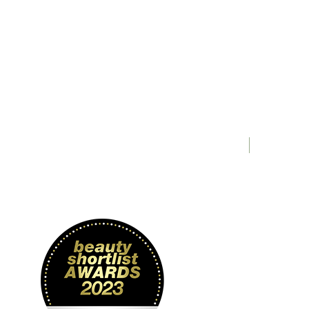
dium Benzoate, Potassium
um Glutammate Diacetate,
º. (* de agricultura ecológica /
ng º hipoalergénico /
Nuevo