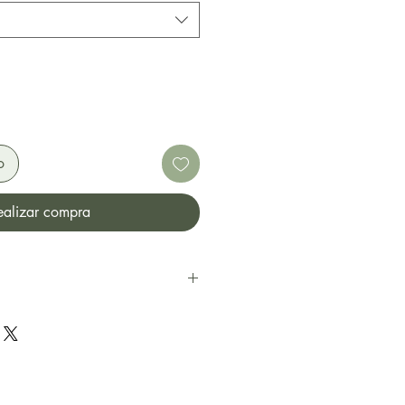
o
ealizar compra
, Aloe Barbadensis Leaf Juice*,
e, Lauryl Glucoside, Sodium
coside, Glyceryl Oleate, Malva
Leaf Extract, Glycerin,
otein, Inulin, Citric Acid,