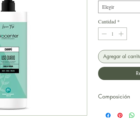
Elegir
Cantidad
*
Agregar al carrit
R
Composición
INCI: Aqua (Water)
Sodium Coco Sulfat
Chloride, Coco Glu
Sylvestris (Mallow) 
Hydrolyzed Wheat Pr