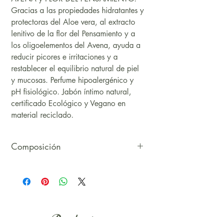
Gracias a las propiedades hidratantes y
protectoras del Aloe vera, al extracto
lenitivo de la flor del Pensamiento y a
los oligoelementos del Avena, ayuda a
reducir picores e irritaciones y a
restablecer el equilibrio natural de piel
y mucosas. Perfume hipoalergénico y
pH fisiológico. Jabón íntimo natural,
certificado Ecológico y Vegano en
material reciclado.
Composición
INCI: Aqua, Aloe Barbadensis Leaf
Juice*, Ammonium Lauryl Sulfate,
Cocamidopropyl Betaine, Disodium
Cocoamphodiacetate, Viola Tricolor*
Extract, Avena Sativa Kernel Extract,